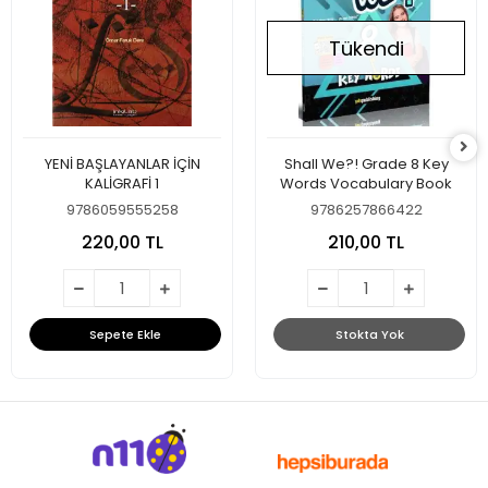
Tükendi
YENİ BAŞLAYANLAR İÇİN
Shall We?! Grade 8 Key
KALİGRAFİ 1
Words Vocabulary Book
9786059555258
9786257866422
220,00 TL
210,00 TL
Sepete Ekle
Stokta Yok