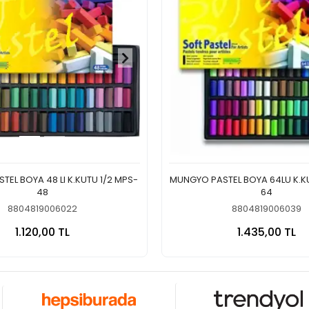
EL BOYA 48 LI K.KUTU 1/2 MPS-
MUNGYO PASTEL BOYA 64LU K.K
48
64
8804819006022
8804819006039
Sepete Ekle
Sepete
1.120,00 TL
1.435,00 TL