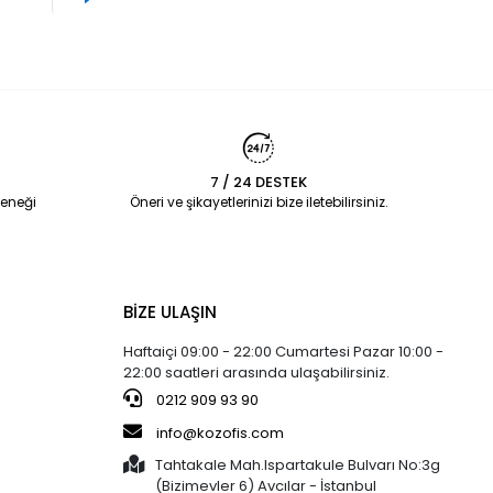
7 / 24 DESTEK
eneği
Öneri ve şikayetlerinizi bize iletebilirsiniz.
BİZE ULAŞIN
Haftaiçi 09:00 - 22:00 Cumartesi Pazar 10:00 -
22:00 saatleri arasında ulaşabilirsiniz.
0212 909 93 90
info@kozofis.com
Tahtakale Mah.Ispartakule Bulvarı No:3g
(Bizimevler 6) Avcılar - İstanbul