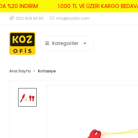
RDA %20 İNDİRİM
1.000 TL VE ÜZERİ KARGO BED
0212 909 93 90
info@kozofis.com
Kategoriler
Ana Sayfa
Kırtasiye