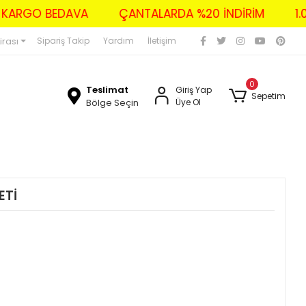
ZERİ KARGO BEDAVA
ÇANTALARDA %20 İNDİRİM
irası
Sipariş Takip
Yardım
İletişim
0
Teslimat
Giriş Yap
Sepetim
Bölge Seçin
Üye Ol
ETİ