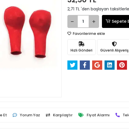
2,71 TL 'den başlayan taksitlerl
Sepete 
Favorilerime ekle
Hızlı Gönderi
Güvenli Alışveriş
e Et
Yorum Yaz
Karşılaştır
Fiyat Alarmı
Tel