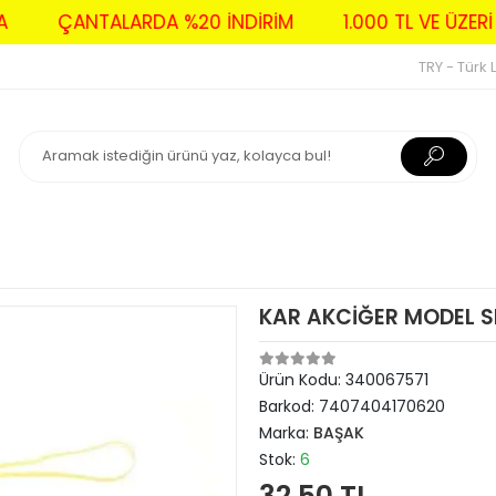
AVA
ÇANTALARDA %20 İNDİRİM
1.000 TL VE Ü
TRY - Türk L
KAR AKCİĞER MODEL S
Ürün Kodu:
340067571
Barkod:
7407404170620
Marka:
BAŞAK
Stok:
6
32,50 TL