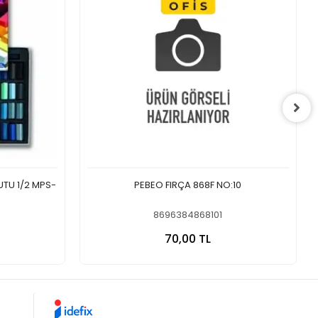
UTU 1/2 MPS-
PEBEO FIRÇA 868F NO:10
8696384868101
 Ekle
Sepete Ekle
70,00 TL