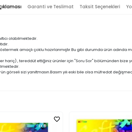
çıklaması
Garanti ve Teslimat
Taksit Seçenekleri
Yo
ıltıcı olabilmektedir.
ıdır.
ni göstermek amaçlı çoklu hazırlanmıştır.Bu gibi durumda ürün adında m
er hariç) , tereddüt ettiğiniz ürünler için "Soru Sor" bölümünden bize ya
ilmektedir.
ün görseli sizi yanıltmasın.Basım yılı eski bile olsa müfredat değişmed