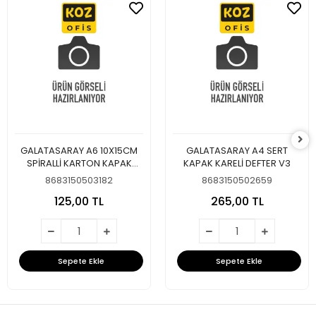
GALATASARAY A6 10X15CM
GALATASARAY A4 SERT
SPİRALLİ KARTON KAPAK
KAPAK KARELİ DEFTER V3
DEFTER
8683150503182
8683150502659
125,00 TL
265,00 TL
Sepete Ekle
Sepete Ekle