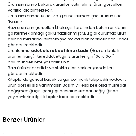
Ürün isimlerine bakarak ürünleri satın alınız. Ürün görselleri
yanıltıcı olabilmektedir.
Ürün isimlerinde 10 ad. v.b. gibi belirtilmemişse ürünün 1 ad.
fiyatıdır.
Bazı ürünlerin görselleri İthalatçısı tarafından bütün renklerini
göstermek amaçlı çoklu hazırlanmıştır.Bu gibi durumda ürün
adında miktar belirtilmemişse stokta olan renklerinden 1 adet
gönderilmektedir.
Ürünlerimiz
adet olarak satılmaktadır
(Bazı ambalajlı
ürünler hariç) , tereddüt ettiğiniz ürünler için "Soru Sor"
bölümünden bize yazabilirsiniz.
Bazı ürünler asortidir ve stokta olan renkleri/modelleri
gönderilmektedir.
Kitaplarda güncel kapak ve güncel içerik takip edilmektedir,
ürün görseli sizi yanıltmasın.Basım yılı eski bile olsa müfredat
değişmediği için içeriği günceldir.Müfredat değiştiğinde
yayınevlerine ilgili kitaplar iade edilmektedir.
Benzer Ürünler