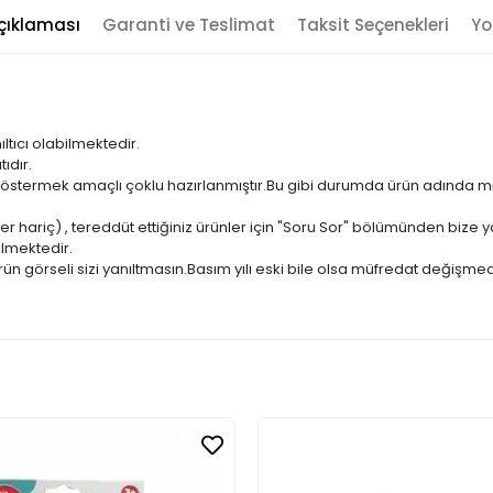
çıklaması
Garanti ve Teslimat
Taksit Seçenekleri
Yo
ıltıcı olabilmektedir.
ıdır.
ni göstermek amaçlı çoklu hazırlanmıştır.Bu gibi durumda ürün adında m
er hariç) , tereddüt ettiğiniz ürünler için "Soru Sor" bölümünden bize ya
ilmektedir.
ün görseli sizi yanıltmasın.Basım yılı eski bile olsa müfredat değişmed