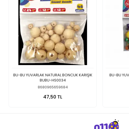
BU-BU YUVARLAK NATURAL BONCUK KARIŞIK
BU-BU YUVARLAK R
BUBU-HS0034
8680965659684
Sepete Ekle
47,50 TL