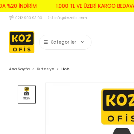
RDA %20 İNDİRİM
1.000 TL VE ÜZERİ KARGO BED
0212 909 93 90
info@kozofis.com
Kategoriler
Ana Sayfa
Kırtasiye
Hobi