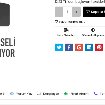
12,23 TL 'den başlayan taksitler
Sepete 
Favorilerime ekle
Hızlı Gönderi
Güvenli Alışveriş
e Et
Yorum Yaz
Karşılaştır
Fiyat Alarmı
Tel