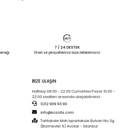
7 / 24 DESTEK
eneği
Öneri ve şikayetlerinizi bize iletebilirsiniz.
BİZE ULAŞIN
Haftaiçi 09:00 - 22:00 Cumartesi Pazar 10:00 -
22:00 saatleri arasında ulaşabilirsiniz.
0212 909 93 90
info@kozofis.com
Tahtakale Mah.Ispartakule Bulvarı No:3g
(Bizimevler 6) Avcılar - İstanbul