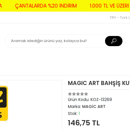
AVA
ÇANTALARDA %20 İNDİRİM
1.000 TL VE Ü
TRY - Türk L
MAGIC ART BAHŞİŞ KU
Ürün Kodu:
KOZ-13269
Marka:
MAGİC ART
Stok:
1
146,75 TL