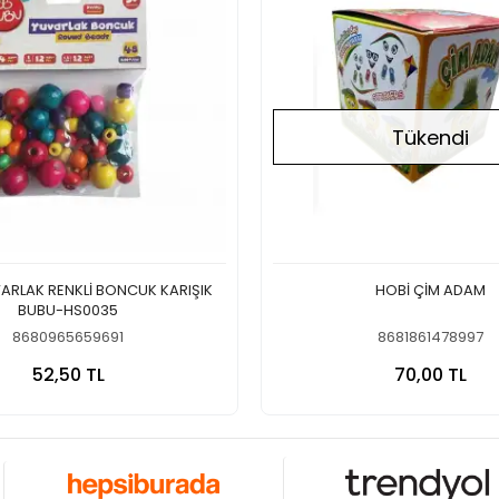
Tükendi
ENKLİ BONCUK KARIŞIK
HOBİ ÇİM ADAM
BUBU-HS0035
8680965659691
8681861478997
Sepete Ekle
Stokt
52,50 TL
70,00 TL