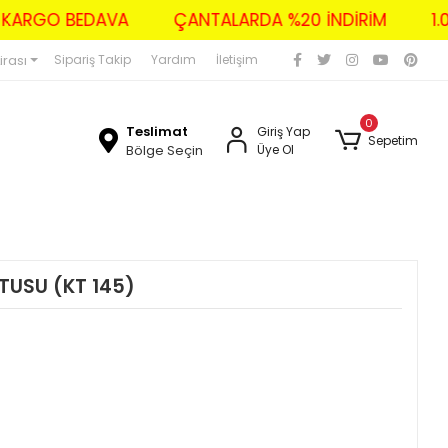
ZERİ KARGO BEDAVA
ÇANTALARDA %20 İNDİRİM
irası
Sipariş Takip
Yardım
İletişim
0
Teslimat
Giriş Yap
Sepetim
Bölge Seçin
Üye Ol
TUSU (KT 145)