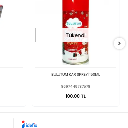
Tükendi
BULUTUM KAR SPREYİ 150ML
8697449737578
a Yok
Stokta Yok
100,00 TL