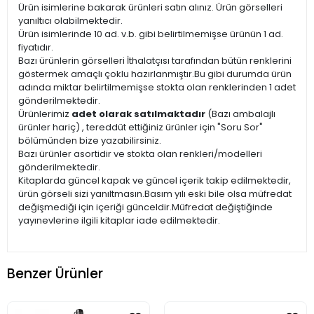
Ürün isimlerine bakarak ürünleri satın alınız. Ürün görselleri
yanıltıcı olabilmektedir.
Ürün isimlerinde 10 ad. v.b. gibi belirtilmemişse ürünün 1 ad.
fiyatıdır.
Bazı ürünlerin görselleri İthalatçısı tarafından bütün renklerini
göstermek amaçlı çoklu hazırlanmıştır.Bu gibi durumda ürün
adında miktar belirtilmemişse stokta olan renklerinden 1 adet
gönderilmektedir.
Ürünlerimiz
adet olarak satılmaktadır
(Bazı ambalajlı
ürünler hariç) , tereddüt ettiğiniz ürünler için "Soru Sor"
bölümünden bize yazabilirsiniz.
Bazı ürünler asortidir ve stokta olan renkleri/modelleri
gönderilmektedir.
Kitaplarda güncel kapak ve güncel içerik takip edilmektedir,
ürün görseli sizi yanıltmasın.Basım yılı eski bile olsa müfredat
değişmediği için içeriği günceldir.Müfredat değiştiğinde
yayınevlerine ilgili kitaplar iade edilmektedir.
Benzer Ürünler