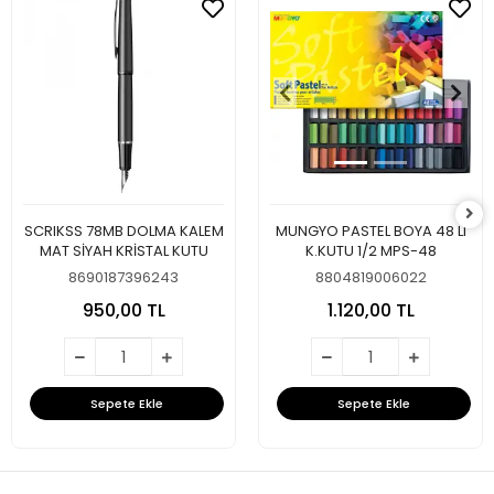
SCRIKSS 78MB DOLMA KALEM
MUNGYO PASTEL BOYA 48 LI
MAT SİYAH KRİSTAL KUTU
K.KUTU 1/2 MPS-48
8690187396243
8804819006022
950,00 TL
1.120,00 TL
Sepete Ekle
Sepete Ekle