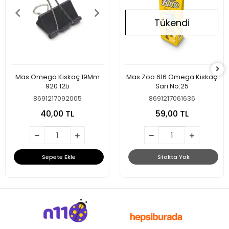
Tükendi
Mas Omega Kiskaç 19Mm
Mas Zoo 616 Omega Kiskaç
920 12Li
Sari No:25
8691217092005
8691217061636
40,00 TL
59,00 TL
Sepete Ekle
Stokta Yok