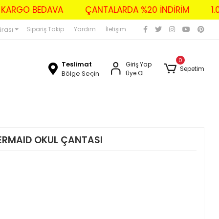
ZERİ KARGO BEDAVA
ÇANTALARDA %20 İNDİRİM
irası
Sipariş Takip
Yardım
İletişim
0
Teslimat
Giriş Yap
Sepetim
Bölge Seçin
Üye Ol
ERMAID OKUL ÇANTASI