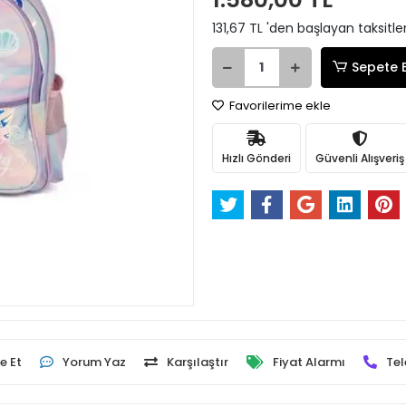
131,67 TL 'den başlayan taksitle
Sepete 
Favorilerime ekle
Hızlı Gönderi
Güvenli Alışveriş
e Et
Yorum Yaz
Karşılaştır
Fiyat Alarmı
Tel