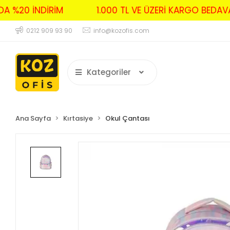
RDA %20 İNDİRİM
1.000 TL VE ÜZERİ KARGO BED
0212 909 93 90
info@kozofis.com
Kategoriler
Ana Sayfa
Kırtasiye
Okul Çantası