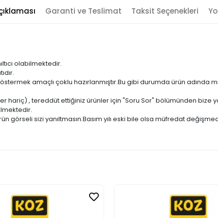
çıklaması
Garanti ve Teslimat
Taksit Seçenekleri
Yo
ıltıcı olabilmektedir.
ıdır.
ni göstermek amaçlı çoklu hazırlanmıştır.Bu gibi durumda ürün adında m
er hariç) , tereddüt ettiğiniz ürünler için "Soru Sor" bölümünden bize ya
ilmektedir.
ün görseli sizi yanıltmasın.Basım yılı eski bile olsa müfredat değişmed