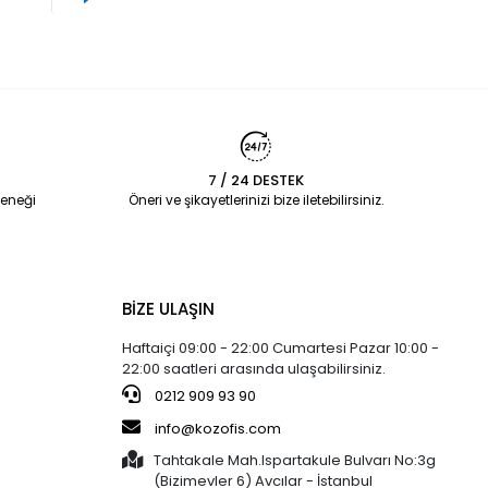
7 / 24 DESTEK
eneği
Öneri ve şikayetlerinizi bize iletebilirsiniz.
BİZE ULAŞIN
Haftaiçi 09:00 - 22:00 Cumartesi Pazar 10:00 -
22:00 saatleri arasında ulaşabilirsiniz.
0212 909 93 90
info@kozofis.com
Tahtakale Mah.Ispartakule Bulvarı No:3g
(Bizimevler 6) Avcılar - İstanbul