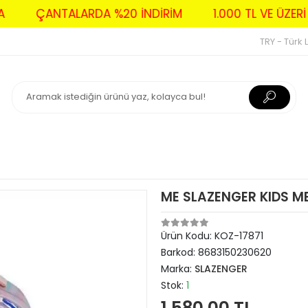
AVA
ÇANTALARDA %20 İNDİRİM
1.000 TL VE Ü
TRY - Türk L
ME SLAZENGER KIDS M
Ürün Kodu:
KOZ-17871
Barkod:
8683150230620
Marka:
SLAZENGER
Stok:
1
1.580,00 TL