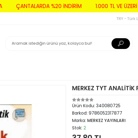
DAVA
ÇANTALARDA %20 İNDİRİM
1.000 TL VE Ü
TRY - Türk L
MERKEZ TYT ANALİTİK 
Ürün Kodu:
340080725
Barkod:
9786052317877
Marka:
MERKEZ YAYINLARI
Stok:
2
37,80 TL