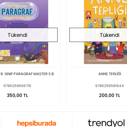
Tükendi
Tükendi
. SINIF PARAGRAF MASTER S.B.
ANNE TERLİĞİ
9786259566719
9786256581944
Stokta Yok
Stokt
350,00 TL
200,00 TL