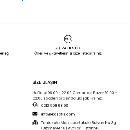
7 / 24 DESTEK
eneği
Öneri ve şikayetlerinizi bize iletebilirsiniz.
BİZE ULAŞIN
Haftaiçi 09:00 - 22:00 Cumartesi Pazar 10:00 -
22:00 saatleri arasında ulaşabilirsiniz.
0212 909 93 90
info@kozofis.com
Tahtakale Mah.Ispartakule Bulvarı No:3g
(Bizimevler 6) Avcılar - İstanbul