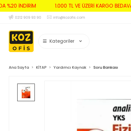
RDA %20 İNDİRİM
1.000 TL VE ÜZERİ KARGO BE
0212 909 93 90
info@kozofis.com
Kategoriler
Ana Sayfa
KİTAP
Yardımcı Kaynak
Soru Bankası