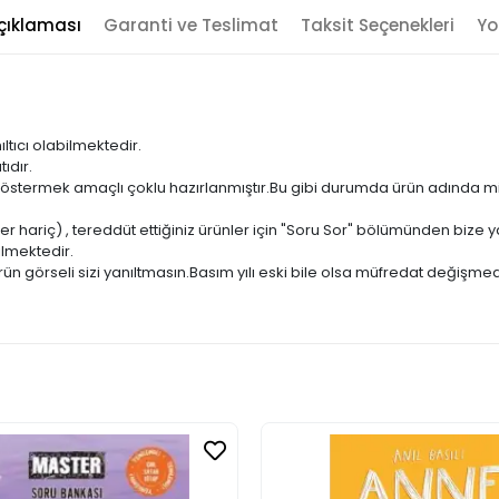
çıklaması
Garanti ve Teslimat
Taksit Seçenekleri
Yo
ıltıcı olabilmektedir.
ıdır.
ni göstermek amaçlı çoklu hazırlanmıştır.Bu gibi durumda ürün adında m
er hariç) , tereddüt ettiğiniz ürünler için "Soru Sor" bölümünden bize ya
ilmektedir.
ün görseli sizi yanıltmasın.Basım yılı eski bile olsa müfredat değişmed