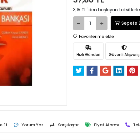
3,15 TL 'den başlayan taksitlerle
Sepete 
Favorilerime ekle
Hızlı Gönderi
Güvenli Alışveriş
e Et
Yorum Yaz
Karşılaştır
Fiyat Alarmı
Tel