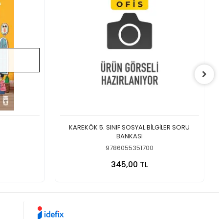
KAREKÖK 5. SINIF SOSYAL BİLGİLER SORU
BANKASI
9786055351700
a Yok
Sepete Ekle
345,00 TL