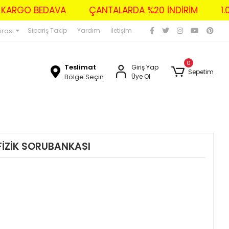
ZERİ KARGO BEDAVA
ÇANTALARDA %20 İNDİRİM
irası
Sipariş Takip
Yardım
İletişim
0
Teslimat
Giriş Yap
Sepetim
Bölge Seçin
Üye Ol
FİZİK SORUBANKASI