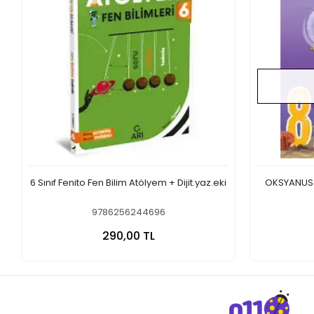
6 Sınıf Fenito Fen Bilim Atölyem + Dijit.yaz.eki
OKSYANUS 8
9786256244696
Sepete Ekle
290,00 TL