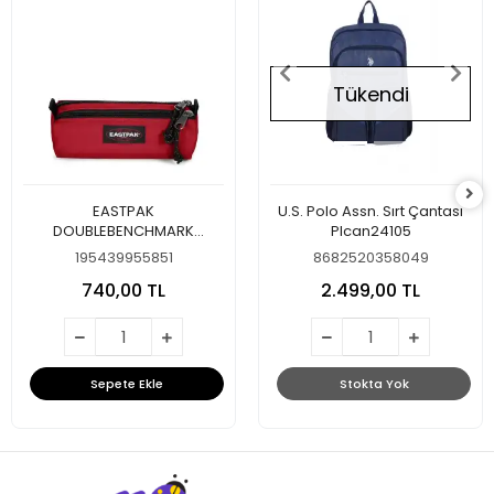
Tükendi
EASTPAK
U.S. Polo Assn. Sırt Çantası
DOUBLEBENCHMARK
Plcan24105
SCARLET RED KALEM ÇANTASI
195439955851
8682520358049
740,00 TL
2.499,00 TL
Sepete Ekle
Stokta Yok