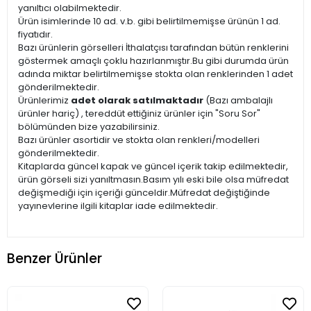
yanıltıcı olabilmektedir.
Ürün isimlerinde 10 ad. v.b. gibi belirtilmemişse ürünün 1 ad.
fiyatıdır.
Bazı ürünlerin görselleri İthalatçısı tarafından bütün renklerini
göstermek amaçlı çoklu hazırlanmıştır.Bu gibi durumda ürün
adında miktar belirtilmemişse stokta olan renklerinden 1 adet
gönderilmektedir.
Ürünlerimiz
adet olarak satılmaktadır
(Bazı ambalajlı
ürünler hariç) , tereddüt ettiğiniz ürünler için "Soru Sor"
bölümünden bize yazabilirsiniz.
Bazı ürünler asortidir ve stokta olan renkleri/modelleri
gönderilmektedir.
Kitaplarda güncel kapak ve güncel içerik takip edilmektedir,
ürün görseli sizi yanıltmasın.Basım yılı eski bile olsa müfredat
değişmediği için içeriği günceldir.Müfredat değiştiğinde
yayınevlerine ilgili kitaplar iade edilmektedir.
Benzer Ürünler