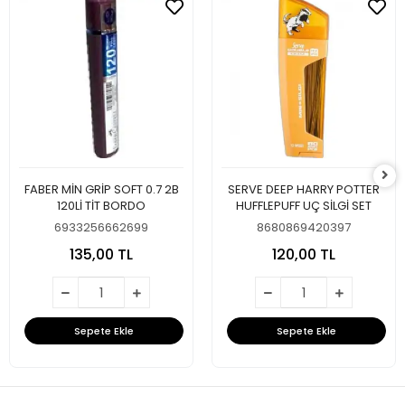
FABER MİN GRİP SOFT 0.7 2B
SERVE DEEP HARRY POTTER
120Lİ TİT BORDO
HUFFLEPUFF UÇ SİLGİ SET
6933256662699
8680869420397
135,00 TL
120,00 TL
Sepete Ekle
Sepete Ekle