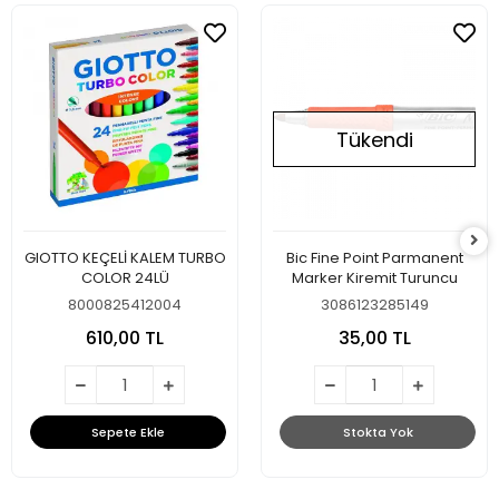
Tükendi
GIOTTO KEÇELİ KALEM TURBO
Bic Fine Point Parmanent
COLOR 24LÜ
Marker Kiremit Turuncu
8000825412004
3086123285149
610,00 TL
35,00 TL
Sepete Ekle
Stokta Yok