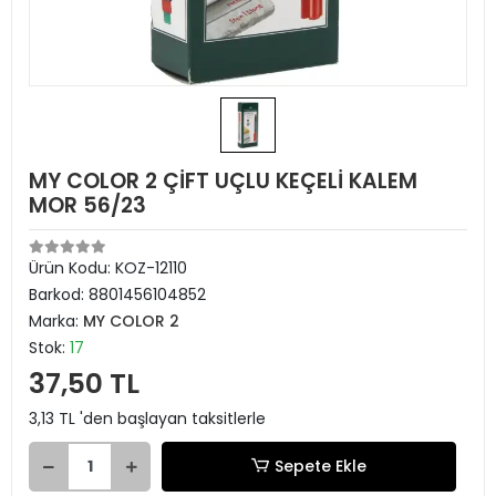
MY COLOR 2 ÇİFT UÇLU KEÇELİ KALEM
MOR 56/23
Ürün Kodu:
KOZ-12110
Barkod:
8801456104852
Marka:
MY COLOR 2
Stok:
17
37,50 TL
3,13 TL 'den başlayan taksitlerle
Sepete Ekle