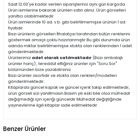
Saat 12.00'ye kadar verilen siparişleriniz aynı gün kargoda.
Ürün isimlerine bakarak ürünleri satın alınız. Ürün görselleri
yanıltıcı olabilmektedir.
Ürün isimlerinde 10 ad. v.b. gibi belirtilmemişse ürünün 1 ad.
fiyatıdır.
Bazı ürünlerin görselleri İthalatçısı tarafından bütün renklerini
göstermek amaçlı çoklu hazırlanmıştır.Bu gibi durumda ürün
adında miktar belirtilmemişse stokta olan renklerinden 1 adet
gönderilmektedir.
Ürünlerimiz
adet olarak satılmaktadır
(Bazı ambalajlı
ürünler hariç) , tereddüt ettiğiniz ürünler için "Soru Sor"
bölümünden bize yazabilirsiniz.
Bazı ürünler asortidir ve stokta olan renkleri/modelleri
gönderilmektedir.
Kitaplarda güncel kapak ve güncel içerik takip edilmektedir,
ürün görseli sizi yanıltmasın.Basım yılı eski bile olsa müfredat
değişmediği için içeriği günceldir.Müfredat değiştiğinde
yayınevlerine ilgili kitaplar iade edilmektedir.
Benzer Ürünler