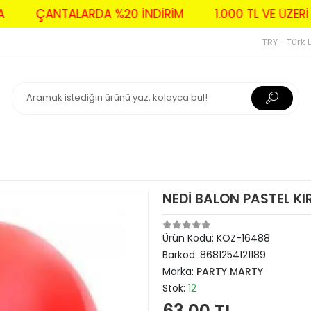
AVA
ÇANTALARDA %20 İNDİRİM
1.000 TL VE Ü
TRY - Türk L
NEDİ BALON PASTEL KIR
Ürün Kodu:
KOZ-16488
Barkod:
8681254121189
Marka:
PARTY MARTY
Stok:
12
63,00 TL