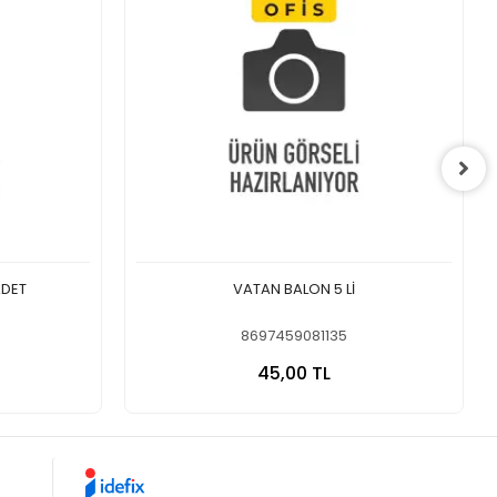
ADET
VATAN BALON 5 Lİ
8697459081135
 Ekle
Sepete Ekle
45,00 TL