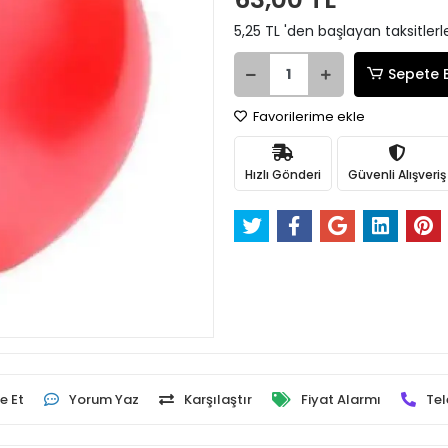
5,25 TL 'den başlayan taksitlerl
Sepete 
Favorilerime ekle
Hızlı Gönderi
Güvenli Alışveriş
e Et
Yorum Yaz
Karşılaştır
Fiyat Alarmı
Tel