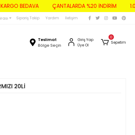
ZERİ KARGO BEDAVA
ÇANTALARDA %20 İNDİRİM
irası
Sipariş Takip
Yardım
İletişim
0
Teslimat
Giriş Yap
Sepetim
Bölge Seçin
Üye Ol
MIZI 20Lİ