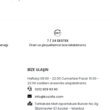
7 / 24 DESTEK
eneği
Öneri ve şikayetlerinizi bize iletebilirsiniz.
BİZE ULAŞIN
Haftaiçi 09:00 - 22:00 Cumartesi Pazar 10:00 -
22:00 saatleri arasında ulaşabilirsiniz.
0212 909 93 90
info@kozofis.com
Tahtakale Mah.Ispartakule Bulvarı No:3g
(Bizimevler 6) Avcılar - İstanbul