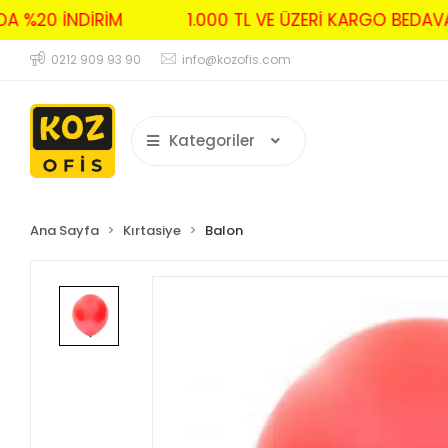
RDA %20 İNDİRİM
1.000 TL VE ÜZERİ KARGO BED
0212 909 93 90
info@kozofis.com
Kategoriler
Ana Sayfa
Kırtasiye
Balon