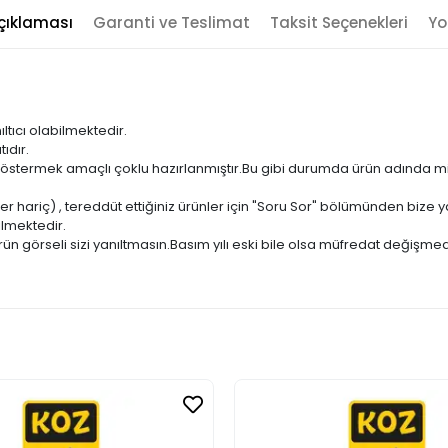
çıklaması
Garanti ve Teslimat
Taksit Seçenekleri
Yo
ıltıcı olabilmektedir.
ıdır.
ni göstermek amaçlı çoklu hazırlanmıştır.Bu gibi durumda ürün adında m
er hariç) , tereddüt ettiğiniz ürünler için "Soru Sor" bölümünden bize ya
ilmektedir.
ün görseli sizi yanıltmasın.Basım yılı eski bile olsa müfredat değişmed