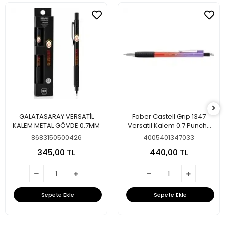
GALATASARAY VERSATİL
Faber Castell Grıp 1347
KALEM METAL GÖVDE 0.7MM
Versatil Kalem 0.7 Punchy
Melon
8683150500426
4005401347033
345,00 TL
440,00 TL
Sepete Ekle
Sepete Ekle