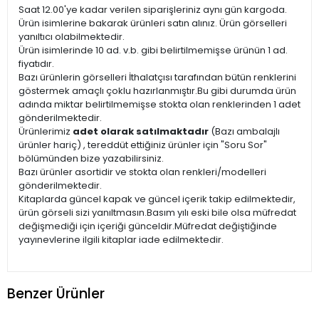
Saat 12.00'ye kadar verilen siparişleriniz aynı gün kargoda.
Ürün isimlerine bakarak ürünleri satın alınız. Ürün görselleri
yanıltıcı olabilmektedir.
Ürün isimlerinde 10 ad. v.b. gibi belirtilmemişse ürünün 1 ad.
fiyatıdır.
Bazı ürünlerin görselleri İthalatçısı tarafından bütün renklerini
göstermek amaçlı çoklu hazırlanmıştır.Bu gibi durumda ürün
adında miktar belirtilmemişse stokta olan renklerinden 1 adet
gönderilmektedir.
Ürünlerimiz
adet olarak satılmaktadır
(Bazı ambalajlı
ürünler hariç) , tereddüt ettiğiniz ürünler için "Soru Sor"
bölümünden bize yazabilirsiniz.
Bazı ürünler asortidir ve stokta olan renkleri/modelleri
gönderilmektedir.
Kitaplarda güncel kapak ve güncel içerik takip edilmektedir,
ürün görseli sizi yanıltmasın.Basım yılı eski bile olsa müfredat
değişmediği için içeriği günceldir.Müfredat değiştiğinde
yayınevlerine ilgili kitaplar iade edilmektedir.
Benzer Ürünler