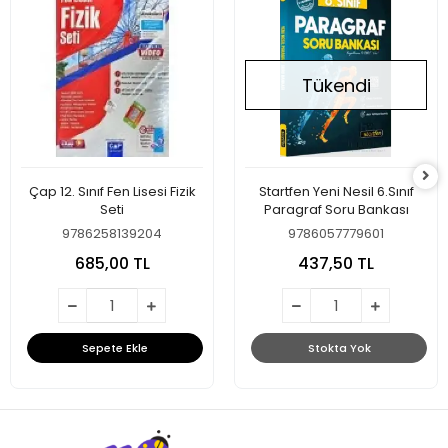
Tükendi
Çap 12. Sınıf Fen Lisesi Fizik
Startfen Yeni Nesil 6.Sınıf
Seti
Paragraf Soru Bankası
9786258139204
9786057779601
685,00 TL
437,50 TL
Sepete Ekle
Stokta Yok