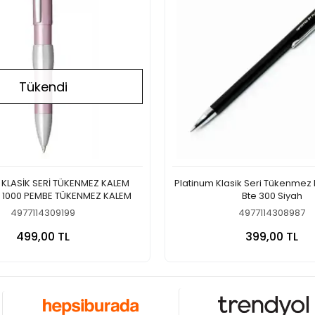
Tükendi
 KLASİK SERİ TÜKENMEZ KALEM
Platinum Klasik Seri Tükenmez 
K 1000 PEMBE TÜKENMEZ KALEM
Bte 300 Siyah
4977114309199
4977114308987
Stokta Yok
Sepete
499,00 TL
399,00 TL