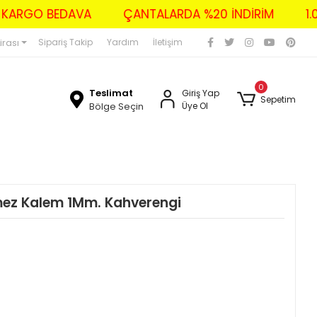
ZERİ KARGO BEDAVA
ÇANTALARDA %20 İNDİRİM
irası
Sipariş Takip
Yardım
İletişim
0
Teslimat
Giriş Yap
Sepetim
Bölge Seçin
Üye Ol
mez Kalem 1Mm. Kahverengi