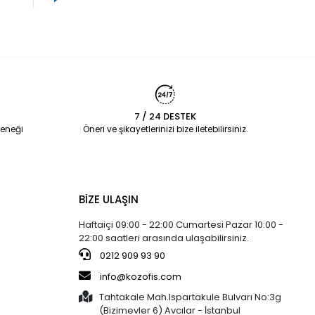
7 / 24 DESTEK
eneği
Öneri ve şikayetlerinizi bize iletebilirsiniz.
BİZE ULAŞIN
Haftaiçi 09:00 - 22:00 Cumartesi Pazar 10:00 -
22:00 saatleri arasında ulaşabilirsiniz.
0212 909 93 90
info@kozofis.com
Tahtakale Mah.Ispartakule Bulvarı No:3g
(Bizimevler 6) Avcılar - İstanbul