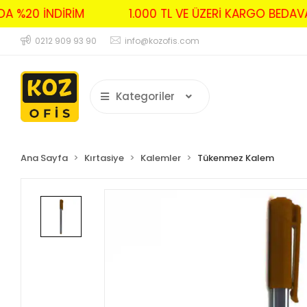
RDA %20 İNDİRİM
1.000 TL VE ÜZERİ KARGO BED
0212 909 93 90
info@kozofis.com
Kategoriler
Ana Sayfa
Kırtasiye
Kalemler
Tükenmez Kalem