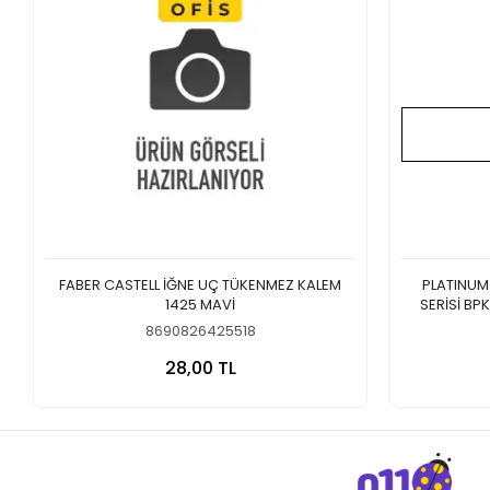
FABER CASTELL İĞNE UÇ TÜKENMEZ KALEM
PLATINUM
1425 MAVİ
SERİSİ BP
8690826425518
Sepete Ekle
28,00 TL