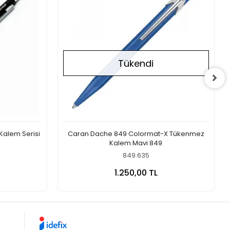
Tükendi
Kalem Serisi
Caran Dache 849 Colormat-X Tükenmez
Kalem Mavi 849
849.635
 Ekle
Stokta Yok
1.250,00 TL