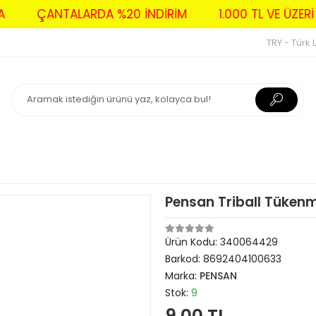
AVA
ÇANTALARDA %20 İNDİRİM
1.000 TL VE Ü
TRY - Türk L
Pensan Triball Tüken
Ürün Kodu:
340064429
Barkod:
8692404100633
Marka:
PENSAN
Stok:
9
9,00 TL