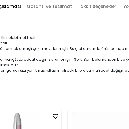
çıklaması
Garanti ve Teslimat
Taksit Seçenekleri
Yo
ıltıcı olabilmektedir.
ıdır.
ni göstermek amaçlı çoklu hazırlanmıştır.Bu gibi durumda ürün adında m
er hariç) , tereddüt ettiğiniz ürünler için "Soru Sor" bölümünden bize ya
ilmektedir.
ün görseli sizi yanıltmasın.Basım yılı eski bile olsa müfredat değişmed