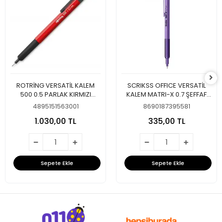
ROTRİNG VERSATİL KALEM
SCRIKSS OFFICE VERSATİL
500 0.5 PARLAK KIRMIZI
KALEM MATRI-X 0.7 ŞEFFAF
2218726
AMBALAJ METALİK MOR
4895151563001
8690187395581
1.030,00 TL
335,00 TL
Sepete Ekle
Sepete Ekle