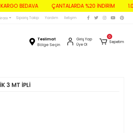
ZERİ KARGO BEDAVA
ÇANTALARDA %20 İNDİRİM
irası
Sipariş Takip
Yardım
İletişim
0
Teslimat
Giriş Yap
Sepetim
Bölge Seçin
Üye Ol
 3 MT İPLİ