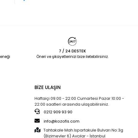
7 / 24 DESTEK
eneği
Öneri ve şikayetlerinizi bize iletebilirsiniz.
BİZE ULAŞIN
Haftaiçi 09:00 - 22:00 Cumartesi Pazar 10:00 -
22:00 saatleri arasında ulaşabilirsiniz.
0212 909 93 90
info@kozofis.com
Tahtakale Mah.Ispartakule Bulvarı No:3g
(Bizimevler 6) Avcılar - İstanbul