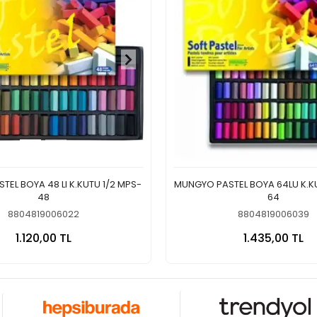
EL BOYA 48 LI K.KUTU 1/2 MPS-
MUNGYO PASTEL BOYA 64LU K.K
48
64
8804819006022
8804819006039
Sepete Ekle
Sepete
1.120,00 TL
1.435,00 TL