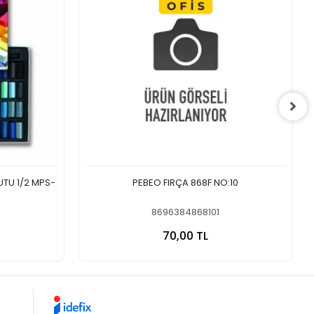
UTU 1/2 MPS-
PEBEO FIRÇA 868F NO:10
8696384868101
 Ekle
Sepete Ekle
70,00 TL