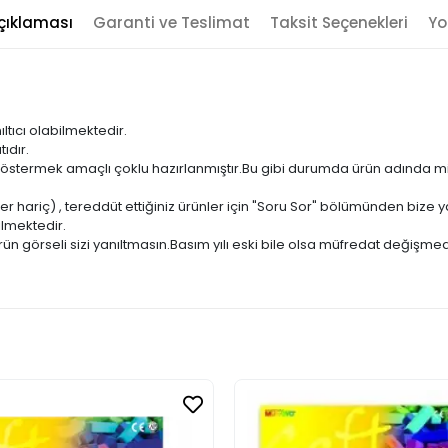
çıklaması
Garanti ve Teslimat
Taksit Seçenekleri
Yo
ıltıcı olabilmektedir.
ıdır.
ni göstermek amaçlı çoklu hazırlanmıştır.Bu gibi durumda ürün adında m
er hariç) , tereddüt ettiğiniz ürünler için "Soru Sor" bölümünden bize ya
ilmektedir.
ün görseli sizi yanıltmasın.Basım yılı eski bile olsa müfredat değişmed