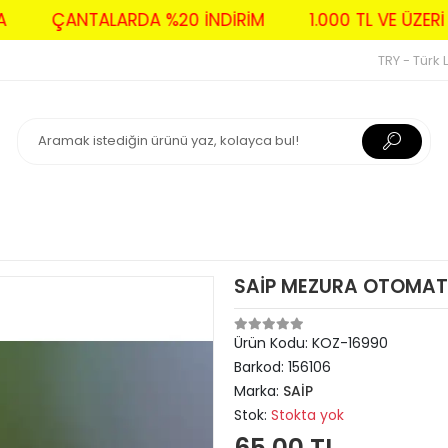
AVA
ÇANTALARDA %20 İNDİRİM
1.000 TL VE Ü
TRY - Türk L
SAİP MEZURA OTOMATİK
Ürün Kodu:
KOZ-16990
Barkod:
156106
Marka:
SAİP
Stok:
Stokta yok
65,00 TL