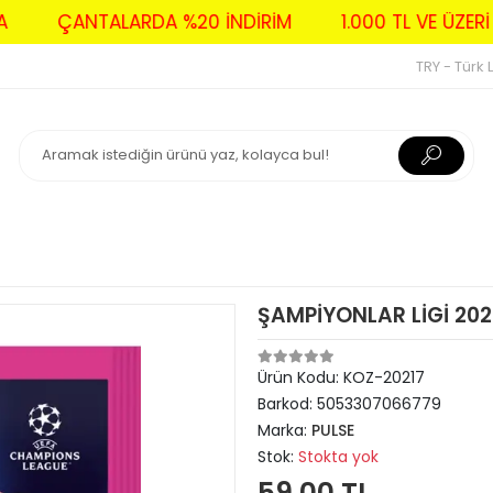
DAVA
ÇANTALARDA %20 İNDİRİM
1.000 TL VE Ü
TRY - Türk L
ŞAMPİYONLAR LİGİ 202
Ürün Kodu:
KOZ-20217
Barkod:
5053307066779
Marka:
PULSE
Stok:
Stokta yok
59,00 TL