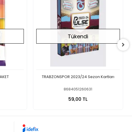
Tükendi
PAKET
TRABZONSPOR 2023/24 Sezon Kartları
8684051260631
a Yok
Stokta Yok
59,00 TL