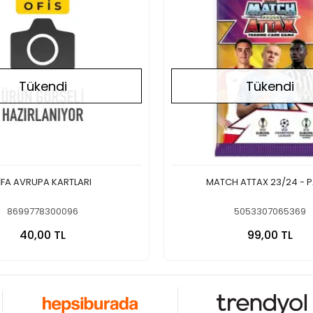
Tükendi
Tükendi
İFA AVRUPA KARTLARI
MATCH ATTAX 23/24 - 
8699778300096
5053307065369
Stokta Yok
Stokt
40,00 TL
99,00 TL