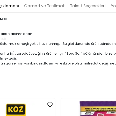
çıklaması
Garanti ve Teslimat
Taksit Seçenekleri
Yo
PACK
ıltıcı olabilmektedir.
ıdır.
ni göstermek amaçlı çoklu hazırlanmıştır.Bu gibi durumda ürün adında m
er hariç) , tereddüt ettiğiniz ürünler için "Soru Sor" bölümünden bize ya
ilmektedir.
ün görseli sizi yanıltmasın.Basım yılı eski bile olsa müfredat değişmed