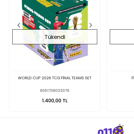
Tükendi
WORLD CUP 2026 TCG FİNAL TEAMS SET
F
8051708033076
Stokta Yok
1.400,00 TL