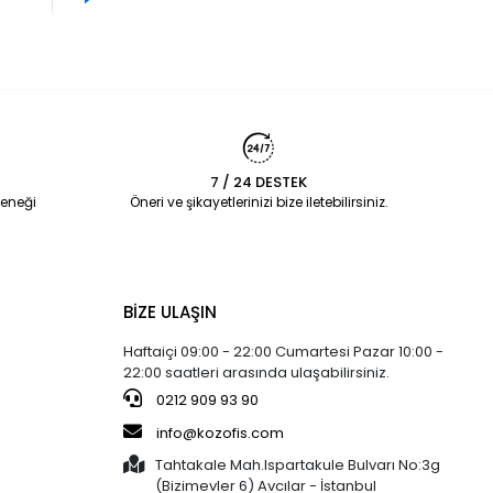
7 / 24 DESTEK
eneği
Öneri ve şikayetlerinizi bize iletebilirsiniz.
BİZE ULAŞIN
Haftaiçi 09:00 - 22:00 Cumartesi Pazar 10:00 -
22:00 saatleri arasında ulaşabilirsiniz.
0212 909 93 90
info@kozofis.com
Tahtakale Mah.Ispartakule Bulvarı No:3g
(Bizimevler 6) Avcılar - İstanbul