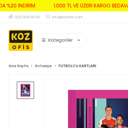
RDA %20 İNDİRİM
1.000 TL VE ÜZERİ KARGO BE
0212 909 93 90
info@kozofis.com
Kategoriler
Ana Sayfa
Kırtasiye
FUTBOLCU KARTLARI