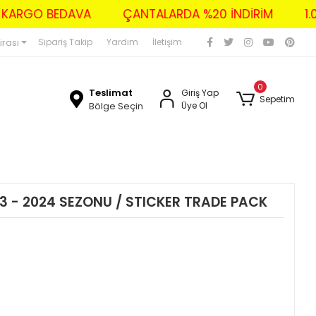
ZERİ KARGO BEDAVA
ÇANTALARDA %20 İNDİRİM
irası
Sipariş Takip
Yardım
İletişim
0
Teslimat
Giriş Yap
Sepetim
Bölge Seçin
Üye Ol
3 - 2024 SEZONU / STICKER TRADE PACK