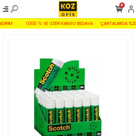
0
NDİRİM
1.000 TL VE ÜZERİ KARGO BEDAVA
ÇANTALARDA %20