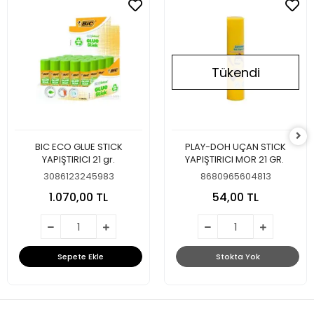
Tükendi
BIC ECO GLUE STICK
PLAY-DOH UÇAN STICK
YAPIŞTIRICI 21 gr.
YAPIŞTIRICI MOR 21 GR.
3086123245983
8680965604813
1.070,00 TL
54,00 TL
Sepete Ekle
Stokta Yok