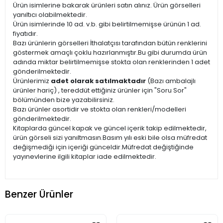
Ürün isimlerine bakarak ürünleri satın alınız. Ürün görselleri
yanıltıcı olabilmektedir.
Ürün isimlerinde 10 ad. v.b. gibi belirtilmemişse ürünün 1 ad.
fiyatıdır.
Bazı ürünlerin görselleri İthalatçısı tarafından bütün renklerini
göstermek amaçlı çoklu hazırlanmıştır.Bu gibi durumda ürün
adında miktar belirtilmemişse stokta olan renklerinden 1 adet
gönderilmektedir.
Ürünlerimiz
adet olarak satılmaktadır
(Bazı ambalajlı
ürünler hariç) , tereddüt ettiğiniz ürünler için "Soru Sor"
bölümünden bize yazabilirsiniz.
Bazı ürünler asortidir ve stokta olan renkleri/modelleri
gönderilmektedir.
Kitaplarda güncel kapak ve güncel içerik takip edilmektedir,
ürün görseli sizi yanıltmasın.Basım yılı eski bile olsa müfredat
değişmediği için içeriği günceldir.Müfredat değiştiğinde
yayınevlerine ilgili kitaplar iade edilmektedir.
Benzer Ürünler