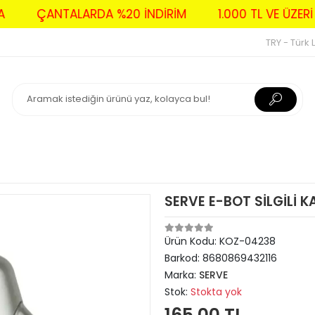
DAVA
ÇANTALARDA %20 İNDİRİM
1.000 TL VE Ü
TRY - Türk L
SERVE E-BOT SİLGİLİ 
Ürün Kodu:
KOZ-04238
Barkod:
8680869432116
Marka:
SERVE
Stok:
Stokta yok
165,00 TL