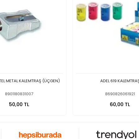
TEL METAL KALEMTRAŞ (ÜÇGEN)
ADEL 619 KALEMTRA
8901180831007
8690826061921
Sepete Ekle
Sepete
50,00 TL
60,00 TL