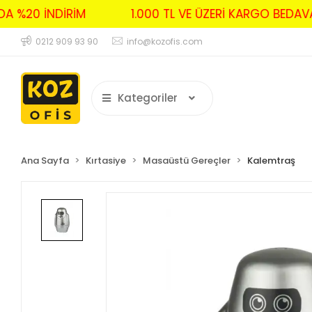
RDA %20 İNDİRİM
1.000 TL VE ÜZERİ KARGO BE
0212 909 93 90
info@kozofis.com
Kategoriler
Ana Sayfa
Kırtasiye
Masaüstü Gereçler
Kalemtraş