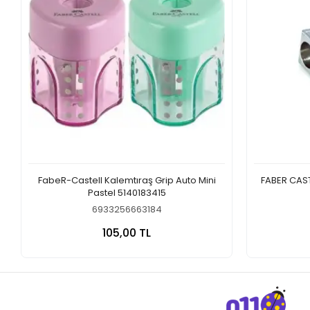
FabeR-Castell Kalemtıraş Grip Auto Mini
FABER CAS
Pastel 5140183415
6933256663184
Sepete Ekle
105,00 TL