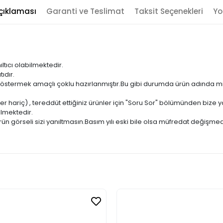
çıklaması
Garanti ve Teslimat
Taksit Seçenekleri
Yo
ıltıcı olabilmektedir.
ıdır.
ni göstermek amaçlı çoklu hazırlanmıştır.Bu gibi durumda ürün adında m
er hariç) , tereddüt ettiğiniz ürünler için "Soru Sor" bölümünden bize ya
ilmektedir.
ün görseli sizi yanıltmasın.Basım yılı eski bile olsa müfredat değişmed