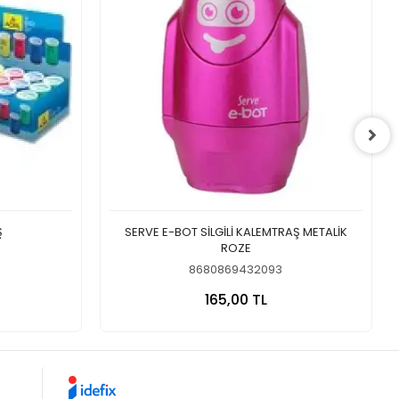
Ş
SERVE E-BOT SİLGİLİ KALEMTRAŞ METALİK
ROZE
8680869432093
 Ekle
Sepete Ekle
165,00 TL