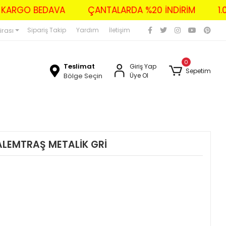
ZERİ KARGO BEDAVA
ÇANTALARDA %20 İNDİRİM
irası
Sipariş Takip
Yardım
İletişim
0
Teslimat
Giriş Yap
Sepetim
Bölge Seçin
Üye Ol
KALEMTRAŞ METALİK GRİ