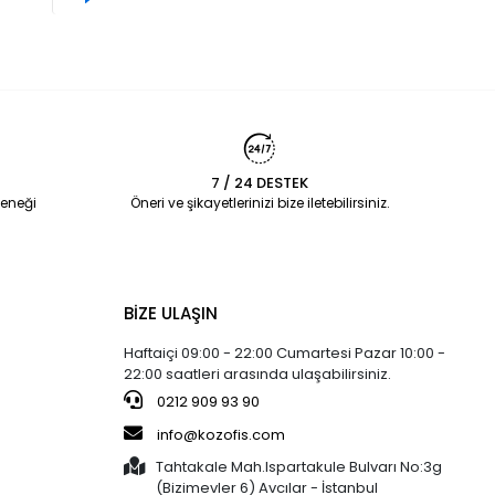
7 / 24 DESTEK
eneği
Öneri ve şikayetlerinizi bize iletebilirsiniz.
BİZE ULAŞIN
Haftaiçi 09:00 - 22:00 Cumartesi Pazar 10:00 -
22:00 saatleri arasında ulaşabilirsiniz.
0212 909 93 90
info@kozofis.com
Tahtakale Mah.Ispartakule Bulvarı No:3g
(Bizimevler 6) Avcılar - İstanbul