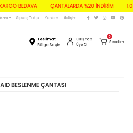
ZERİ KARGO BEDAVA
ÇANTALARDA %20 İNDİRİM
irası
Sipariş Takip
Yardım
İletişim
0
Teslimat
Giriş Yap
Sepetim
Bölge Seçin
Üye Ol
AID BESLENME ÇANTASI