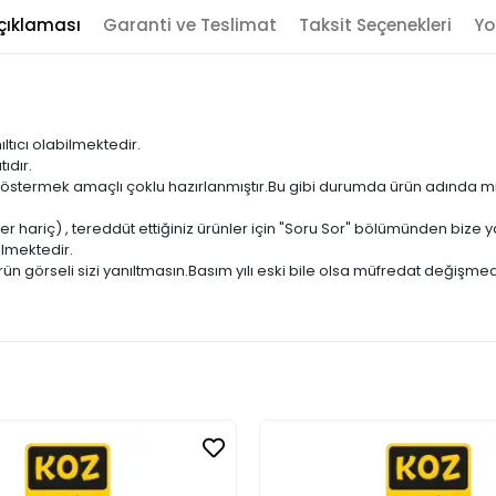
çıklaması
Garanti ve Teslimat
Taksit Seçenekleri
Yo
ıltıcı olabilmektedir.
ıdır.
ni göstermek amaçlı çoklu hazırlanmıştır.Bu gibi durumda ürün adında m
er hariç) , tereddüt ettiğiniz ürünler için "Soru Sor" bölümünden bize ya
ilmektedir.
ün görseli sizi yanıltmasın.Basım yılı eski bile olsa müfredat değişmed