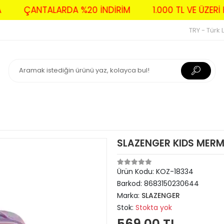
AVA
ÇANTALARDA %20 İNDİRİM
1.000 TL VE Ü
TRY - Türk L
SLAZENGER KIDS MERM
Ürün Kodu:
KOZ-18334
Barkod:
8683150230644
Marka:
SLAZENGER
Stok:
Stokta yok
569,00 TL