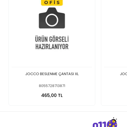
JOCCO BESLENME ÇANTASI XL
JOC
8055728713871
Sepete Ekle
465,00 TL