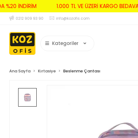
RDA %20 İNDİRİM
1.000 TL VE ÜZERİ KARGO BED
0212 909 93 90
info@kozofis.com
Kategoriler
Ana Sayfa
Kırtasiye
Beslenme Çantası