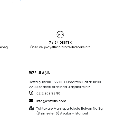
7 / 24 DESTEK
eneği
Öneri ve şikayetlerinizi bize iletebilirsiniz.
BİZE ULAŞIN
Haftaiçi 09:00 - 22:00 Cumartesi Pazar 10:00 -
22:00 saatleri arasında ulaşabilirsiniz.
0212 909 93 90
info@kozofis.com
Tahtakale Mah.Ispartakule Bulvarı No:3g
(Bizimevler 6) Avcılar - İstanbul