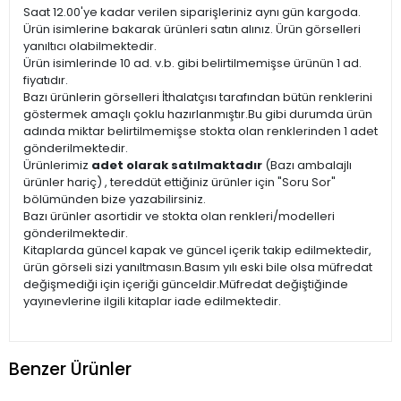
Saat 12.00'ye kadar verilen siparişleriniz aynı gün kargoda.
Ürün isimlerine bakarak ürünleri satın alınız. Ürün görselleri
yanıltıcı olabilmektedir.
Ürün isimlerinde 10 ad. v.b. gibi belirtilmemişse ürünün 1 ad.
fiyatıdır.
Bazı ürünlerin görselleri İthalatçısı tarafından bütün renklerini
göstermek amaçlı çoklu hazırlanmıştır.Bu gibi durumda ürün
adında miktar belirtilmemişse stokta olan renklerinden 1 adet
gönderilmektedir.
Ürünlerimiz
adet olarak satılmaktadır
(Bazı ambalajlı
ürünler hariç) , tereddüt ettiğiniz ürünler için "Soru Sor"
bölümünden bize yazabilirsiniz.
Bazı ürünler asortidir ve stokta olan renkleri/modelleri
gönderilmektedir.
Kitaplarda güncel kapak ve güncel içerik takip edilmektedir,
ürün görseli sizi yanıltmasın.Basım yılı eski bile olsa müfredat
değişmediği için içeriği günceldir.Müfredat değiştiğinde
yayınevlerine ilgili kitaplar iade edilmektedir.
Benzer Ürünler