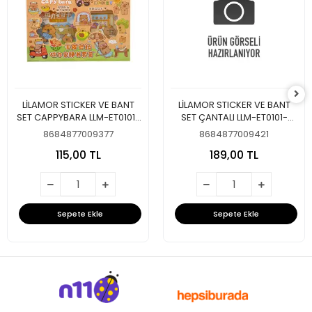
LİLAMOR STICKER VE BANT
LİLAMOR STICKER VE BANT
SET CAPPYBARA LLM-ET0101-
SET ÇANTALI LLM-ET0101-
CB01
CB04
8684877009377
8684877009421
115,00 TL
189,00 TL
Sepete Ekle
Sepete Ekle