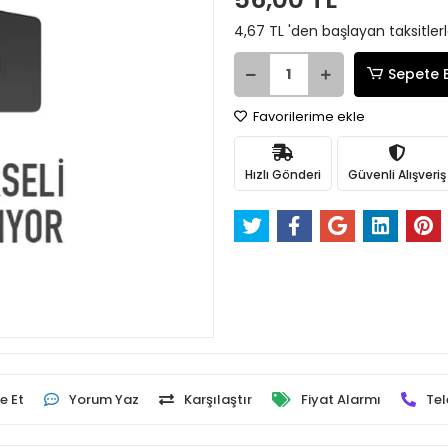
4,67 TL 'den başlayan taksitler
Sepete 
Favorilerime ekle
Hızlı Gönderi
Güvenli Alışveriş
e Et
Yorum Yaz
Karşılaştır
Fiyat Alarmı
Tel