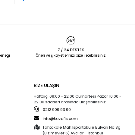
7 / 24 DESTEK
eneği
Öneri ve şikayetlerinizi bize iletebilirsiniz.
BİZE ULAŞIN
Haftaiçi 09:00 - 22:00 Cumartesi Pazar 10:00 -
22:00 saatleri arasında ulaşabilirsiniz.
0212 909 93 90
info@kozofis.com
Tahtakale Mah.Ispartakule Bulvarı No:3g
(Bizimevler 6) Avcılar - İstanbul