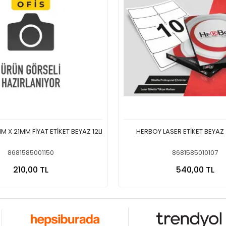
M X 21MM FİYAT ETİKET BEYAZ 12LI
HERBOY LASER ETİKET BEYAZ 
8681585001150
8681585010107
Sepete Ekle
Sepete
210,00 TL
540,00 TL