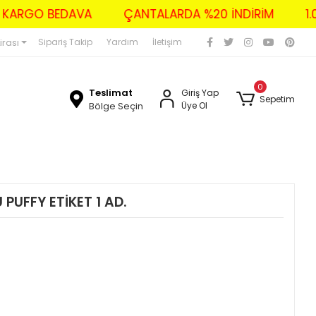
ZERİ KARGO BEDAVA
ÇANTALARDA %20 İNDİRİM
irası
Sipariş Takip
Yardım
İletişim
0
Teslimat
Giriş Yap
Sepetim
Bölge Seçin
Üye Ol
PUFFY ETİKET 1 AD.