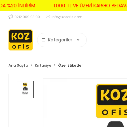
RDA %20 İNDİRİM
1.000 TL VE ÜZERİ KARGO BED
0212 909 93 90
info@kozofis.com
Kategoriler
Ana Sayfa
Kırtasiye
Özel Etiketler