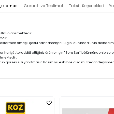
çıklaması
Garanti ve Teslimat
Taksit Seçenekleri
Yo
ıltıcı olabilmektedir.
ıdır.
ni göstermek amaçlı çoklu hazırlanmıştır.Bu gibi durumda ürün adında m
er hariç) , tereddüt ettiğiniz ürünler için "Soru Sor" bölümünden bize ya
ilmektedir.
ün görseli sizi yanıltmasın.Basım yılı eski bile olsa müfredat değişmed