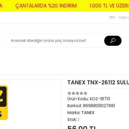
AVA
ÇANTALARDA %20 İNDİRİM
1.000 TL VE Ü
TRY - Türk L
TANEX TNX-26112 SULU 
Ürün Kodu:
KOZ-18713
Barkod:
8698809027681
Marka:
TANEX
Stok:
1
56,00 TL