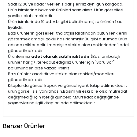
Saat 12.00'ye kadar verilen siparişleriniz aynı gün kargoda.
Ürün isimlerine bakarak ürünleri satın alınız. Ürün görselleri
yanıltıcı olabilmektedir.
Ürün isimlerinde 10 ad. v.b. gibi belirtilmemişse ürünün 1 ad.
fiyatıdır.
Bazı ürünlerin görselleri İthalatçısı tarafından bütün renklerini
göstermek amaçlı çoklu hazırlanmıştır.Bu gibi durumda ürün
adında miktar belirtilmemişse stokta olan renklerinden 1 adet
gönderilmektedir.
Ürünlerimiz
adet olarak satılmaktadır
(Bazı ambalajlı
ürünler hariç) , tereddüt ettiğiniz ürünler için "Soru Sor"
bölümünden bize yazabilirsiniz.
Bazı ürünler asortidir ve stokta olan renkleri/modelleri
gönderilmektedir.
Kitaplarda güncel kapak ve güncel içerik takip edilmektedir,
ürün görseli sizi yanıltmasın.Basım yılı eski bile olsa müfredat
değişmediği için içeriği günceldir.Müfredat değiştiğinde
yayınevlerine ilgili kitaplar iade edilmektedir.
Benzer Ürünler