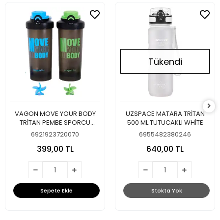
Tükendi
VAGON MOVE YOUR BODY
UZSPACE MATARA TRİTAN
TRİTAN PEMBE SPORCU
500 ML TUTUCAKLI WHİTE
SULUĞU
6921923720070
6955482380246
399,00 TL
640,00 TL
Sepete Ekle
Stokta Yok