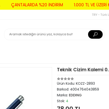
AVA
ÇANTALARDA %20 İNDİRİM
1.000 TL VE ÜZ
TRY - Türk L
Teknik Cizim Kalemi 0
Ürün Kodu:
KOZZ-2893
Barkod:
4004764043859
Marka:
EDDING
Stok:
4
78,00 TL