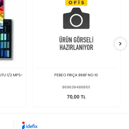
UTU 1/2 MPS-
PEBEO FIRÇA 868F NO:10
8696384868101
 Ekle
Sepete Ekle
70,00 TL