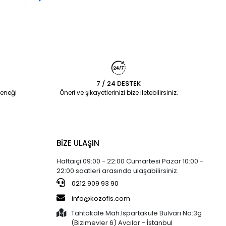
7 / 24 DESTEK
eneği
Öneri ve şikayetlerinizi bize iletebilirsiniz.
BİZE ULAŞIN
Haftaiçi 09:00 - 22:00 Cumartesi Pazar 10:00 -
22:00 saatleri arasında ulaşabilirsiniz.
0212 909 93 90
info@kozofis.com
Tahtakale Mah.Ispartakule Bulvarı No:3g
(Bizimevler 6) Avcılar - İstanbul