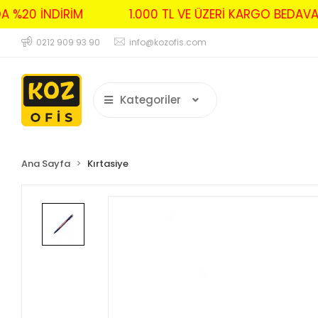
RDA %20 İNDİRİM
1.000 TL VE ÜZERİ KARGO BED
0212 909 93 90
info@kozofis.com
Kategoriler
Ana Sayfa
Kırtasiye