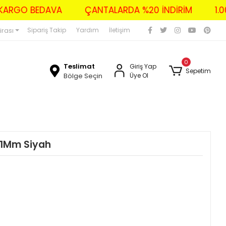
ERİ KARGO BEDAVA
ÇANTALARDA %20 İNDİRİM
irası
Sipariş Takip
Yardım
İletişim
0
Teslimat
Giriş Yap
Sepetim
Bölge Seçin
Üye Ol
.1Mm Siyah