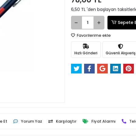
6,50 TL 'den başlayan taksitlerl
Sepete 
Favorilerime ekle
Hızlı Gönderi
Güvenli Alışveriş
e Et
Yorum Yaz
Karşılaştır
Fiyat Alarmı
Tel