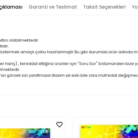
çıklaması
Garanti ve Teslimat
Taksit Seçenekleri
Yo
ıltıcı olabilmektedir.
ıdır.
ni göstermek amaçlı çoklu hazırlanmıştır.Bu gibi durumda ürün adında m
er hariç) , tereddüt ettiğiniz ürünler için "Soru Sor" bölümünden bize ya
ilmektedir.
ün görseli sizi yanıltmasın.Basım yılı eski bile olsa müfredat değişmed