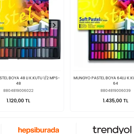
EL BOYA 48 LI K.KUTU 1/2 MPS-
MUNGYO PASTEL BOYA 64LU K.K
48
64
8804819006022
8804819006039
Sepete Ekle
Sepete
1.120,00 TL
1.435,00 TL