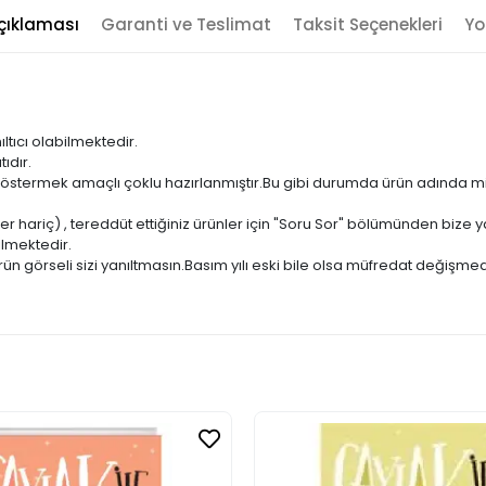
çıklaması
Garanti ve Teslimat
Taksit Seçenekleri
Yo
ıltıcı olabilmektedir.
ıdır.
ni göstermek amaçlı çoklu hazırlanmıştır.Bu gibi durumda ürün adında m
er hariç) , tereddüt ettiğiniz ürünler için "Soru Sor" bölümünden bize ya
ilmektedir.
ün görseli sizi yanıltmasın.Basım yılı eski bile olsa müfredat değişmed