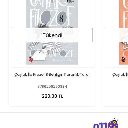
Tükendi
Çaylak İle Filozof 8 Benliğin Karanlık Tarafı
Çaylak İ
9786256290334
Stokta Yok
220,00 TL