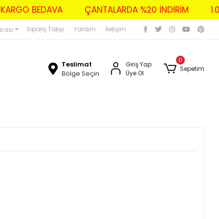
ZERİ KARGO BEDAVA
ÇANTALARDA %20 İNDİRİM
irası
Sipariş Takip
Yardım
İletişim
0
Teslimat
Giriş Yap
Sepetim
Bölge Seçin
Üye Ol