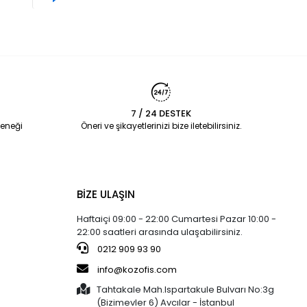
7 / 24 DESTEK
eneği
Öneri ve şikayetlerinizi bize iletebilirsiniz.
BİZE ULAŞIN
Haftaiçi 09:00 - 22:00 Cumartesi Pazar 10:00 -
22:00 saatleri arasında ulaşabilirsiniz.
0212 909 93 90
info@kozofis.com
Tahtakale Mah.Ispartakule Bulvarı No:3g
(Bizimevler 6) Avcılar - İstanbul