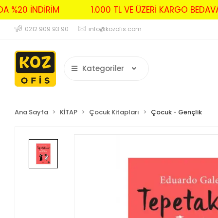
RDA %20 İNDİRİM
1.000 TL VE ÜZERİ KARGO BED
0212 909 93 90
info@kozofis.com
Kategoriler
Ana Sayfa
KİTAP
Çocuk Kitapları
Çocuk - Gençlik