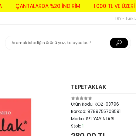
AVA
ÇANTALARDA %20 İNDİRİM
1.000 TL VE Ü
TRY - Türk L
TEPETAKLAK
Ürün Kodu:
KOZ-03796
Barkod:
9789755708591
Marka:
SEL YAYINLARI
Stok:
1
280,00 TL