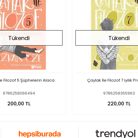
Tükendi
Tükendi
le Filozof 5 Şüphelerin Alaca
Çaylak İle Filozof 7 iyilik 
9786258066494
9786258355963
Stokta Yok
Stokt
200,00 TL
220,00 TL