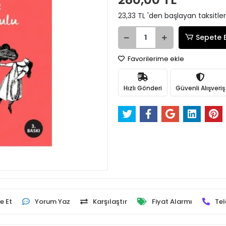
23,33 TL 'den başlayan taksitler
Sepete 
Favorilerime ekle
Hızlı Gönderi
Güvenli Alışveriş
e Et
Yorum Yaz
Karşılaştır
Fiyat Alarmı
Tel