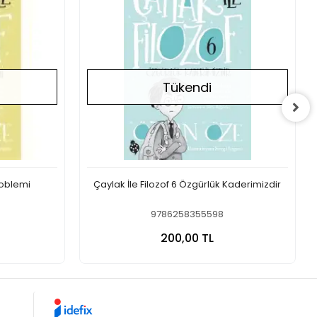
Tükendi
Problemi
Çaylak İle Filozof 6 Özgürlük Kaderimizdir
9786258355598
a Yok
Stokta Yok
200,00 TL