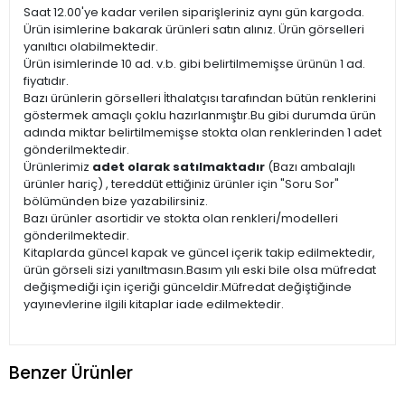
Saat 12.00'ye kadar verilen siparişleriniz aynı gün kargoda.
Ürün isimlerine bakarak ürünleri satın alınız. Ürün görselleri
yanıltıcı olabilmektedir.
Ürün isimlerinde 10 ad. v.b. gibi belirtilmemişse ürünün 1 ad.
fiyatıdır.
Bazı ürünlerin görselleri İthalatçısı tarafından bütün renklerini
göstermek amaçlı çoklu hazırlanmıştır.Bu gibi durumda ürün
adında miktar belirtilmemişse stokta olan renklerinden 1 adet
gönderilmektedir.
Ürünlerimiz
adet olarak satılmaktadır
(Bazı ambalajlı
ürünler hariç) , tereddüt ettiğiniz ürünler için "Soru Sor"
bölümünden bize yazabilirsiniz.
Bazı ürünler asortidir ve stokta olan renkleri/modelleri
gönderilmektedir.
Kitaplarda güncel kapak ve güncel içerik takip edilmektedir,
ürün görseli sizi yanıltmasın.Basım yılı eski bile olsa müfredat
değişmediği için içeriği günceldir.Müfredat değiştiğinde
yayınevlerine ilgili kitaplar iade edilmektedir.
Benzer Ürünler