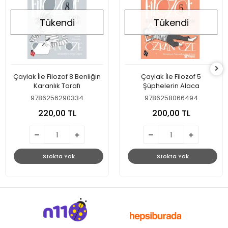
Tükendi
Tükendi
Çaylak İle Filozof 8 Benliğin
Çaylak İle Filozof 5
Karanlık Tarafı
Şüphelerin Alaca
9786256290334
9786258066494
220,00 TL
200,00 TL
Stokta Yok
Stokta Yok