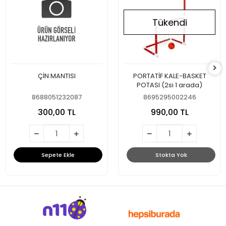
Tükendi
ÇİN MANTISI
PORTATİF KALE-BASKET
POTASI (2si 1 arada)
8688051232087
8695295002246
300,00 TL
990,00 TL
Sepete Ekle
Stokta Yok