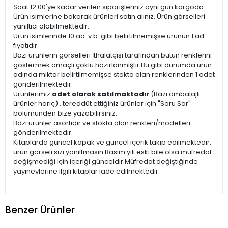
Saat 12.00'ye kadar verilen siparişleriniz aynı gün kargoda.
Ürün isimlerine bakarak ürünleri satın alınız. Ürün görselleri
yanıltıcı olabilmektedir.
Ürün isimlerinde 10 ad. v.b. gibi belirtilmemişse ürünün 1 ad.
fiyatıdır.
Bazı ürünlerin görselleri İthalatçısı tarafından bütün renklerini
göstermek amaçlı çoklu hazırlanmıştır.Bu gibi durumda ürün
adında miktar belirtilmemişse stokta olan renklerinden 1 adet
gönderilmektedir.
Ürünlerimiz
adet olarak satılmaktadır
(Bazı ambalajlı
ürünler hariç) , tereddüt ettiğiniz ürünler için "Soru Sor"
bölümünden bize yazabilirsiniz.
Bazı ürünler asortidir ve stokta olan renkleri/modelleri
gönderilmektedir.
Kitaplarda güncel kapak ve güncel içerik takip edilmektedir,
ürün görseli sizi yanıltmasın.Basım yılı eski bile olsa müfredat
değişmediği için içeriği günceldir.Müfredat değiştiğinde
yayınevlerine ilgili kitaplar iade edilmektedir.
Benzer Ürünler