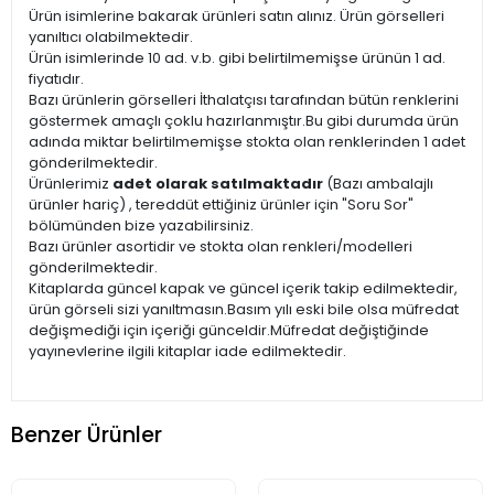
Ürün isimlerine bakarak ürünleri satın alınız. Ürün görselleri
yanıltıcı olabilmektedir.
Ürün isimlerinde 10 ad. v.b. gibi belirtilmemişse ürünün 1 ad.
fiyatıdır.
Bazı ürünlerin görselleri İthalatçısı tarafından bütün renklerini
göstermek amaçlı çoklu hazırlanmıştır.Bu gibi durumda ürün
adında miktar belirtilmemişse stokta olan renklerinden 1 adet
gönderilmektedir.
Ürünlerimiz
adet olarak satılmaktadır
(Bazı ambalajlı
ürünler hariç) , tereddüt ettiğiniz ürünler için "Soru Sor"
bölümünden bize yazabilirsiniz.
Bazı ürünler asortidir ve stokta olan renkleri/modelleri
gönderilmektedir.
Kitaplarda güncel kapak ve güncel içerik takip edilmektedir,
ürün görseli sizi yanıltmasın.Basım yılı eski bile olsa müfredat
değişmediği için içeriği günceldir.Müfredat değiştiğinde
yayınevlerine ilgili kitaplar iade edilmektedir.
Benzer Ürünler