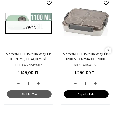
Tükendi
VAGONLİFE LUNCHBOX ÇELİK
VAGONLİFE LUNCHBOX ÇELİK
KOYU YEŞİL+ AÇIK YEŞİL
1200 ML KARMA XC-7080
BL701000
8684457242507
6971040546121
1.145,00 TL
1.250,00 TL
Stokta Yok
Sepete Ekle