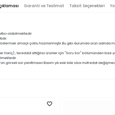
çıklaması
Garanti ve Teslimat
Taksit Seçenekleri
Yo
ıltıcı olabilmektedir.
ıdır.
ni göstermek amaçlı çoklu hazırlanmıştır.Bu gibi durumda ürün adında m
er hariç) , tereddüt ettiğiniz ürünler için "Soru Sor" bölümünden bize ya
ilmektedir.
ün görseli sizi yanıltmasın.Basım yılı eski bile olsa müfredat değişmed