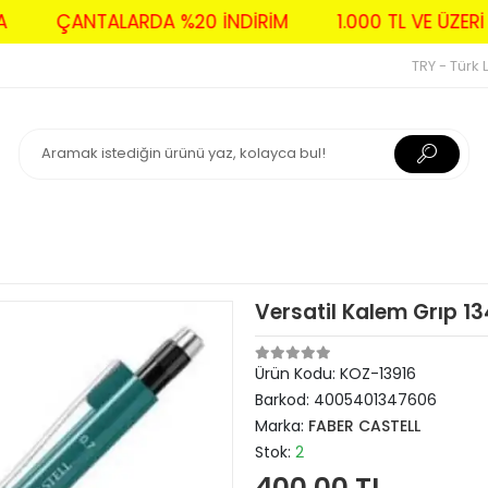
AVA
ÇANTALARDA %20 İNDİRİM
1.000 TL VE ÜZ
TRY - Türk L
Versatil Kalem Grıp 134
Ürün Kodu:
KOZ-13916
Barkod:
4005401347606
Marka:
FABER CASTELL
Stok:
2
400,00 TL