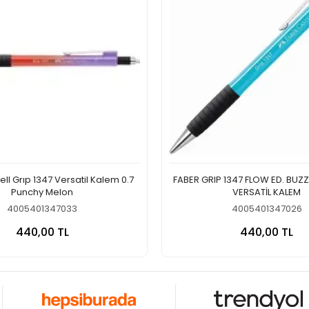
ll Grıp 1347 Versatil Kalem 0.7
FABER GRIP 1347 FLOW ED. BUZZ
Punchy Melon
VERSATİL KALEM
4005401347033
4005401347026
Sepete Ekle
Sepete
440,00 TL
440,00 TL