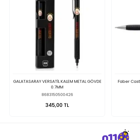
GALATASARAY VERSATİL KALEM METAL GÖVDE
Faber Caste
0.7MM
8683150500426
Sepete Ekle
345,00 TL