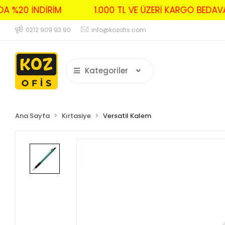
DA %20 İNDİRİM
1.000 TL VE ÜZERİ KARGO BED
0212 909 93 90
info@kozofis.com
Kategoriler
Ana Sayfa
Kırtasiye
Versatil Kalem