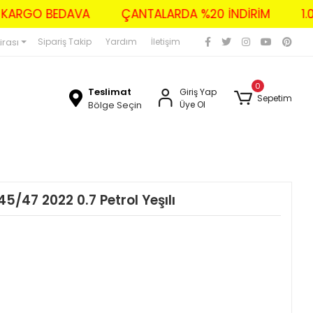
ERİ KARGO BEDAVA
ÇANTALARDA %20 İNDİRİM
irası
Sipariş Takip
Yardım
İletişim
0
Teslimat
Giriş Yap
Sepetim
Bölge Seçin
Üye Ol
5/47 2022 0.7 Petrol Yeşılı