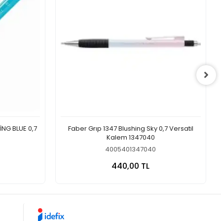
İNG BLUE 0,7
Faber Grıp 1347 Blushing Sky 0,7 Versatil
Kalem 1347040
4005401347040
 Ekle
Sepete Ekle
440,00 TL