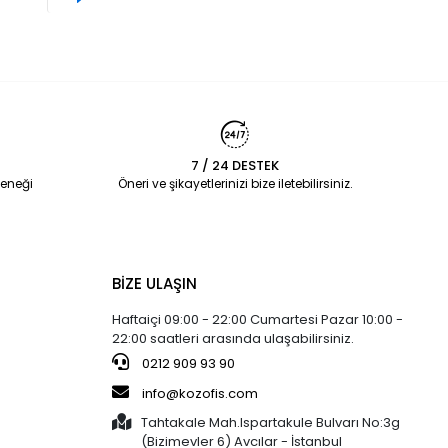
7 / 24 DESTEK
eneği
Öneri ve şikayetlerinizi bize iletebilirsiniz.
BİZE ULAŞIN
Haftaiçi 09:00 - 22:00 Cumartesi Pazar 10:00 -
22:00 saatleri arasında ulaşabilirsiniz.
0212 909 93 90
info@kozofis.com
Tahtakale Mah.Ispartakule Bulvarı No:3g
(Bizimevler 6) Avcılar - İstanbul