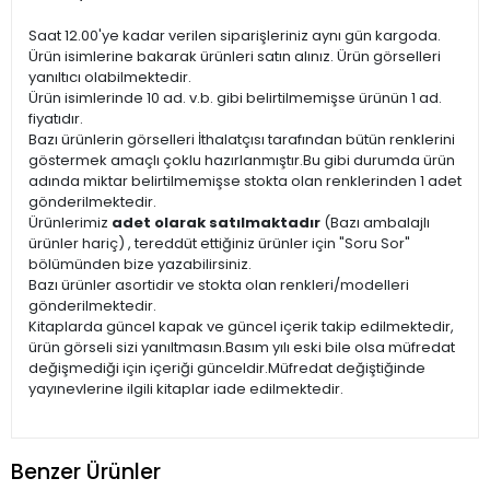
Saat 12.00'ye kadar verilen siparişleriniz aynı gün kargoda.
Ürün isimlerine bakarak ürünleri satın alınız. Ürün görselleri
yanıltıcı olabilmektedir.
Ürün isimlerinde 10 ad. v.b. gibi belirtilmemişse ürünün 1 ad.
fiyatıdır.
Bazı ürünlerin görselleri İthalatçısı tarafından bütün renklerini
göstermek amaçlı çoklu hazırlanmıştır.Bu gibi durumda ürün
adında miktar belirtilmemişse stokta olan renklerinden 1 adet
gönderilmektedir.
Ürünlerimiz
adet olarak satılmaktadır
(Bazı ambalajlı
ürünler hariç) , tereddüt ettiğiniz ürünler için "Soru Sor"
bölümünden bize yazabilirsiniz.
Bazı ürünler asortidir ve stokta olan renkleri/modelleri
gönderilmektedir.
Kitaplarda güncel kapak ve güncel içerik takip edilmektedir,
ürün görseli sizi yanıltmasın.Basım yılı eski bile olsa müfredat
değişmediği için içeriği günceldir.Müfredat değiştiğinde
yayınevlerine ilgili kitaplar iade edilmektedir.
Benzer Ürünler