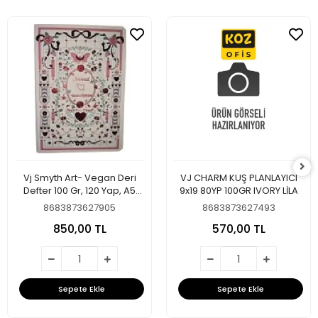
Vj Smyth Art- Vegan Deri
VJ CHARM KUŞ PLANLAYICI
Defter 100 Gr, 120 Yap, A5
9x19 80YP 100GR IVORY LİLA
Çizgili 126-2790
8683873627905
8683873627493
850,00 TL
570,00 TL
Sepete Ekle
Sepete Ekle