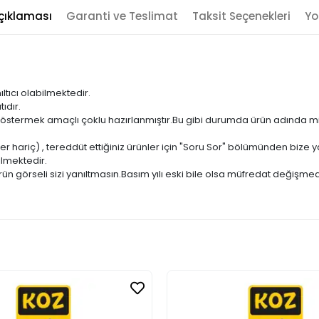
çıklaması
Garanti ve Teslimat
Taksit Seçenekleri
Yo
ıltıcı olabilmektedir.
ıdır.
ni göstermek amaçlı çoklu hazırlanmıştır.Bu gibi durumda ürün adında m
er hariç) , tereddüt ettiğiniz ürünler için "Soru Sor" bölümünden bize ya
ilmektedir.
ün görseli sizi yanıltmasın.Basım yılı eski bile olsa müfredat değişmed