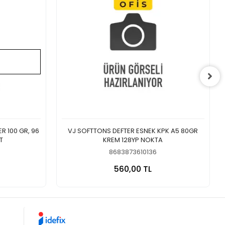
R 100 GR, 96
VJ SOFTTONS DEFTER ESNEK KPK A5 80GR
T
KREM 128YP NOKTA
8683873610136
a Yok
Sepete Ekle
560,00 TL