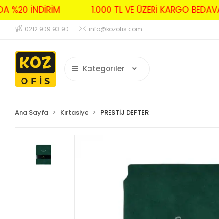
RDA %20 İNDİRİM
1.000 TL VE ÜZERİ KARGO BED
0212 909 93 90
info@kozofis.com
Kategoriler
Ana Sayfa
Kırtasiye
PRESTİJ DEFTER