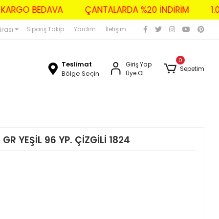
ZERİ KARGO BEDAVA
ÇANTALARDA %20 İNDİRİM
irası
Sipariş Takip
Yardım
İletişim
0
Teslimat
Giriş Yap
Sepetim
Bölge Seçin
Üye Ol
GR YEŞİL 96 YP. ÇİZGİLİ 1824