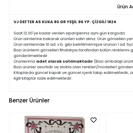
Ürün A
VJ DEFTER A5 KUKA 80 GR YEŞİL 96 YP. ÇİZGİLİ 1824
Saat 12.00'ye kadar verilen siparişleriniz aynı gün kargoda.
Ürün isimlerine bakarak ürünleri satın alınız. Ürün görselleri yan
Ürün isimlerinde 10 ad. v.b. gibi belirtilmemişse ürünün 1 ad. fiyat
Bazı ürünlerin görselleri İthalatçısı tarafından bütün renkleri
gönderilmektedir.
Ürünlerimiz
adet olarak satılmaktadır
(Bazı ambalajlı ürünl
Bazı ürünler asortidir ve stokta olan renkleri/modelleri gönder
Kitaplarda güncel kapak ve güncel içerik takip edilmektedir, ür
ilgili kitaplar iade edilmektedir.
Benzer Ürünler