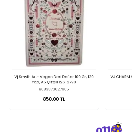
Vj Smyth Art- Vegan Deri Defter 100 Gr, 120
VJ CHARM K
Yap, A5 Çizgili 126-2790
8683873627905
Sepete Ekle
850,00 TL