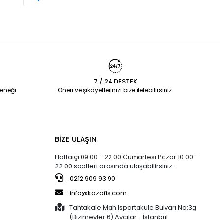
7 / 24 DESTEK
eneği
Öneri ve şikayetlerinizi bize iletebilirsiniz.
BİZE ULAŞIN
Haftaiçi 09:00 - 22:00 Cumartesi Pazar 10:00 -
22:00 saatleri arasında ulaşabilirsiniz.
0212 909 93 90
info@kozofis.com
Tahtakale Mah.Ispartakule Bulvarı No:3g
(Bizimevler 6) Avcılar - İstanbul