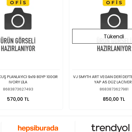
Tükendi
UŞ PLANLAYICI 9x19 80YP 100GR
VJ SMYTH ART VEGAN DERİ DEFTE
IVORY LİLA
YAP A5 DÜZ LACİVER
8683873627493
8683873627981
Sepete Ekle
Stokt
570,00 TL
850,00 TL