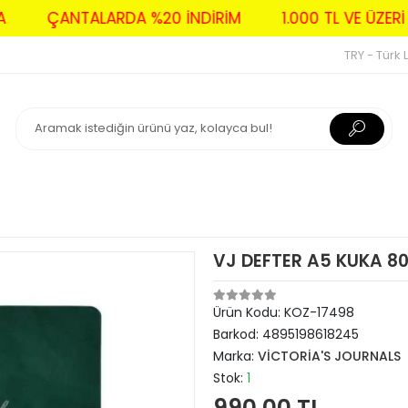
AVA
ÇANTALARDA %20 İNDİRİM
1.000 TL VE Ü
TRY - Türk L
VJ DEFTER A5 KUKA 80 
Ürün Kodu:
KOZ-17498
Barkod:
4895198618245
Marka:
VİCTORİA'S JOURNALS
Stok:
1
990,00 TL