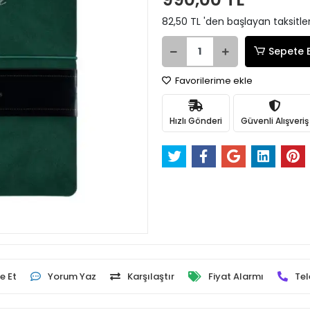
82,50 TL 'den başlayan taksitle
Sepete 
Favorilerime ekle
Hızlı Gönderi
Güvenli Alışveriş
e Et
Yorum Yaz
Karşılaştır
Fiyat Alarmı
Tel