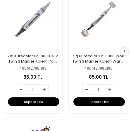
Zig Kurecolor Kc-3000 332
Zig Kurecolor Kc-3000 Wo8
Twin S Marker Kalem Pale
Twin S Marker Kalem Warm
Blue
Gray 08
4901427981193
4901427982190
85,00 TL
85,00 TL
Sepete Ekle
Sepete Ekle