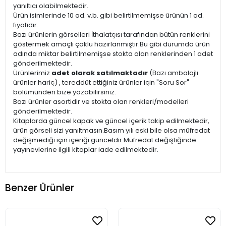
yanıltıcı olabilmektedir.
Ürün isimlerinde 10 ad. v.b. gibi belirtilmemişse ürünün 1 ad.
fiyatıdır.
Bazı ürünlerin görselleri İthalatçısı tarafından bütün renklerini
göstermek amaçlı çoklu hazırlanmıştır.Bu gibi durumda ürün
adında miktar belirtilmemişse stokta olan renklerinden 1 adet
gönderilmektedir.
Ürünlerimiz
adet olarak satılmaktadır
(Bazı ambalajlı
ürünler hariç) , tereddüt ettiğiniz ürünler için "Soru Sor"
bölümünden bize yazabilirsiniz.
Bazı ürünler asortidir ve stokta olan renkleri/modelleri
gönderilmektedir.
Kitaplarda güncel kapak ve güncel içerik takip edilmektedir,
ürün görseli sizi yanıltmasın.Basım yılı eski bile olsa müfredat
değişmediği için içeriği günceldir.Müfredat değiştiğinde
yayınevlerine ilgili kitaplar iade edilmektedir.
Benzer Ürünler