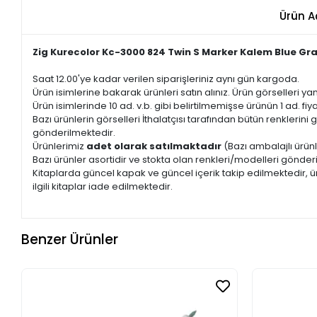
Ürün A
Zig Kurecolor Kc-3000 824 Twin S Marker Kalem Blue Gr
Saat 12.00'ye kadar verilen siparişleriniz aynı gün kargoda.
Ürün isimlerine bakarak ürünleri satın alınız. Ürün görselleri yan
Ürün isimlerinde 10 ad. v.b. gibi belirtilmemişse ürünün 1 ad. fiyat
Bazı ürünlerin görselleri İthalatçısı tarafından bütün renkleri
gönderilmektedir.
Ürünlerimiz
adet olarak satılmaktadır
(Bazı ambalajlı ürünl
Bazı ürünler asortidir ve stokta olan renkleri/modelleri gönder
Kitaplarda güncel kapak ve güncel içerik takip edilmektedir, ür
ilgili kitaplar iade edilmektedir.
Benzer Ürünler