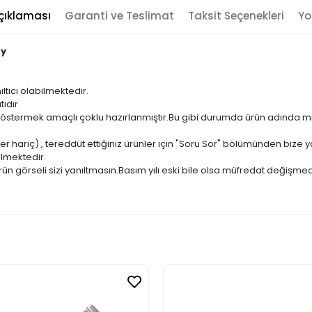
çıklaması
Garanti ve Teslimat
Taksit Seçenekleri
Yo
ay
ıltıcı olabilmektedir.
ıdır.
ni göstermek amaçlı çoklu hazırlanmıştır.Bu gibi durumda ürün adında m
er hariç) , tereddüt ettiğiniz ürünler için "Soru Sor" bölümünden bize ya
ilmektedir.
ün görseli sizi yanıltmasın.Basım yılı eski bile olsa müfredat değişmed