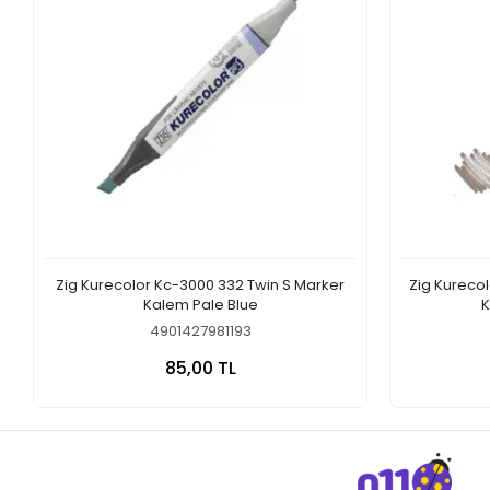
Zig Kurecolor Kc-3000 332 Twin S Marker
Zig Kureco
Kalem Pale Blue
K
4901427981193
Sepete Ekle
85,00 TL