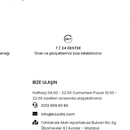
7 / 24 DESTEK
eneği
Öneri ve şikayetlerinizi bize iletebilirsiniz.
BİZE ULAŞIN
Haftaiçi 09:00 - 22:00 Cumartesi Pazar 10:00 -
22:00 saatleri arasında ulaşabilirsiniz.
0212 909 93 90
info@kozofis.com
Tahtakale Mah.Ispartakule Bulvarı No:3g
(Bizimevler 6) Avcılar - İstanbul