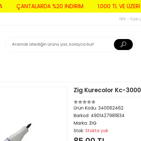
AVA
ÇANTALARDA %20 İNDİRİM
1.000 TL VE Ü
TRY - Türk L
Zig Kurecolor Kc-3000
Ürün Kodu:
340062462
Barkod:
4901427981834
Marka:
ZIG
Stok:
Stokta yok
85,00 TL