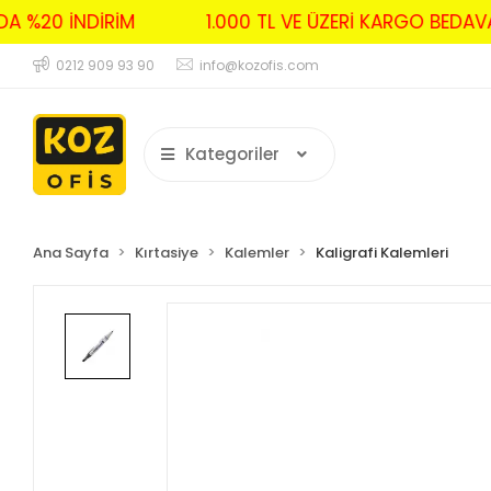
RDA %20 İNDİRİM
1.000 TL VE ÜZERİ KARGO BED
0212 909 93 90
info@kozofis.com
Kategoriler
Ana Sayfa
Kırtasiye
Kalemler
Kaligrafi Kalemleri