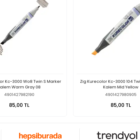
lor Kc-3000 Wo8 Twin S Marker
Zig Kurecolor Kc-3000 104 Tw
alem Warm Gray 08
Kalem Mid Yellow
4901427982190
4901427980905
Sepete Ekle
Sepete
85,00 TL
85,00 TL