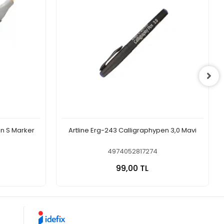
in S Marker
Artline Erg-243 Calligraphypen 3,0 Mavi
4974052817274
 Ekle
Sepete Ekle
99,00 TL