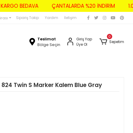
ZERİ KARGO BEDAVA
ÇANTALARDA %20 İNDİRİM
irası
Sipariş Takip
Yardım
İletişim
0
Teslimat
Giriş Yap
Sepetim
Bölge Seçin
Üye Ol
 824 Twin S Marker Kalem Blue Gray